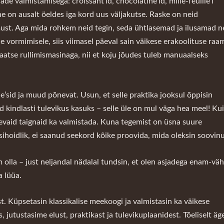
de valmistamisega: croissant’id, chocolatine’id, mille-feuille’i
e on ausalt öeldes iga kord uus väljakutse. Raske on neid
ust. Aga mida rohkem neid tegin, seda ühtlasemad ja ilusamad 
e vormimisele, siis viimasel päeval sain väikese erakoolituse raa
maatse rullimismasinaga, nii et koju jõudes tuleb manuaalseks
ie’sid ja muud põnevat. Usun, et selle praktika jooksul õppisin
 kindlasti tulevikus kasuks – selle üle on mul väga hea meel! Kui
evaid taignaid ka valmistada. Kuna tegemist on üsna suure
sihoidlik, ei saanud seekord kõike proovida, mida oleksin soovin
m olla – just neljandal nädalal tundsin, et olen asjadega enam-v
a lüüa.
. Küpsetasin klassikalise meekoogi ja valmistasin ka väikese
 jutustasime elust, praktikast ja tulevikuplaanidest. Tõeliselt äg