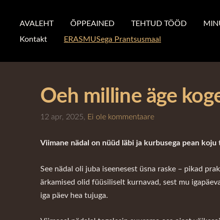
AVALEHT
ÕPPEAINED
TEHTUD TÖÖD
MIN
Kontakt
ERASMUSega Prantsusmaal
Oeh milline äge koge
12 apr, 2025,
Ei ole kommentaare
Viimane nädal on nüüd läbi ja kurbusega pean koju 
See nädal oli juba iseenesest üsna raske – pikad prak
ärkamised olid füüsiliselt kurnavad, sest mu igapäevael
iga päev hea tujuga.