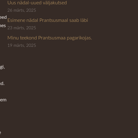
Uus nädal-uued väljakutsed
26 märts, 2025
need
Esimene nädal Prantsusmaal saab läbi
mes
23 märts, 2025
Minu teekond Prantsusmaa pagarikojas.
19 märts, 2025
gi,
ud.
ähem
e