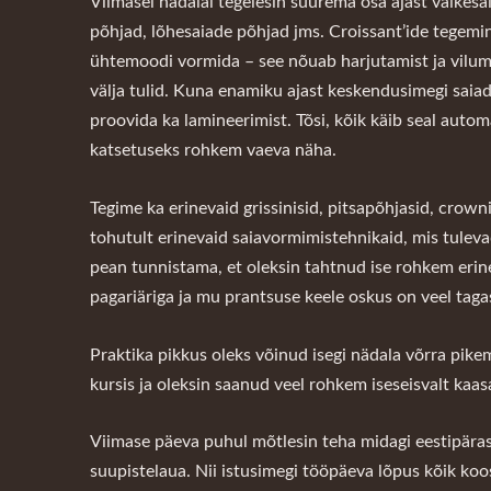
Viimasel nädalal tegelesin suurema osa ajast väikesaia
põhjad, lõhesaiade põhjad jms. Croissant’ide tegemin
ühtemoodi vormida – see nõuab harjutamist ja vilum
välja tulid. Kuna enamiku ajast keskendusimegi saiad
proovida ka lamineerimist. Tõsi, kõik käib seal auto
katsetuseks rohkem vaeva näha.
Tegime ka erinevaid grissinisid, pitsapõhjasid, crown
tohutult erinevaid saiavormimistehnikaid, mis tulevad
pean tunnistama, et oleksin tahtnud ise rohkem erin
pagariäriga ja mu prantsuse keele oskus on veel taga
Praktika pikkus oleks võinud isegi nädala võrra pike
kursis ja oleksin saanud veel rohkem iseseisvalt kaas
Viimase päeva puhul mõtlesin teha midagi eestipärast
suupistelaua. Nii istusimegi tööpäeva lõpus kõik koos,