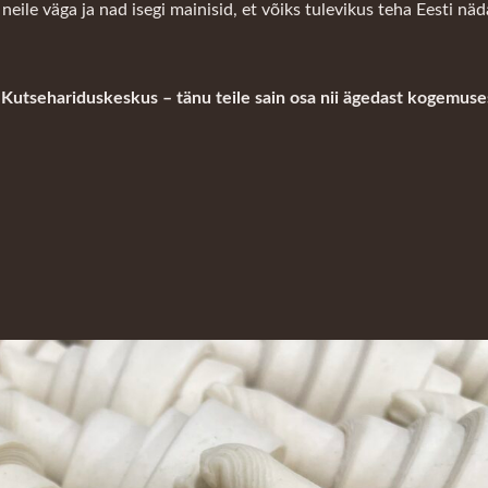
ile väga ja nad isegi mainisid, et võiks tulevikus teha Eesti näd
 Kutsehariduskeskus – tänu teile sain osa nii ägedast kogemuse