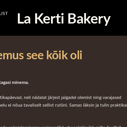
La Kerti Bakery
UST
mus see kõik oli
tagasi minema.
tikapäevad, neli nädalat järjest jalgadel olemist ning varajased
u ei nõua tavaliselt sellist rutiini. Samas läksin ja tulin praktika