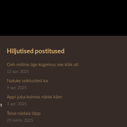
Hiljutised postitused
Oeh milline äge kogemus see kõik oli
12 apr, 2025
Natuke seiklustest ka
9 apr, 2025
Appi juba kolmas nädal käes
3 apr, 2025
lt
Teise nädala lõpp
29 märts, 2025